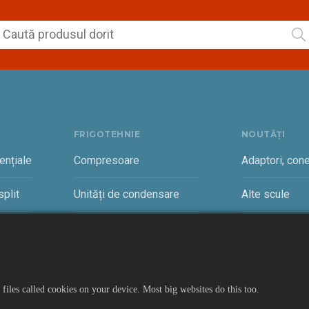
FRIGOTEHNIE
NOUTĂȚI
ențiale
Compresoare
Adaptori, cone
plit
Unități de condensare
Alte scule
rciale
Vaporizatoare și accesorii
Cantare freon
files called cookies on your device. Most big websites do this too.