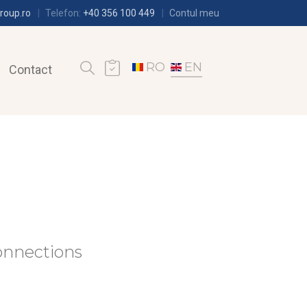
roup.ro
Telefon:
+40 356 100 449
Contul meu
RO
EN
Contact
onnections