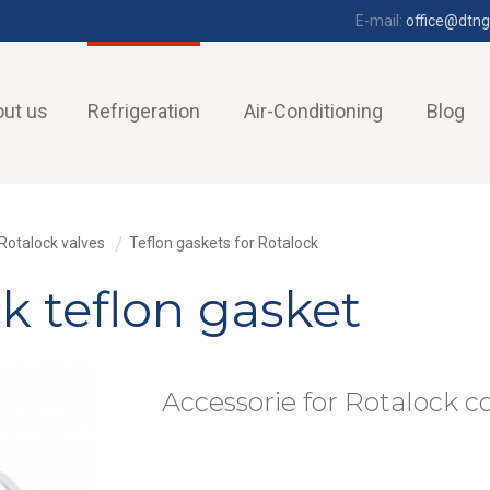
E-mail:
office@dtng
ut us
Refrigeration
Air-Conditioning
Blog
Rotalock valves
Teflon gaskets for Rotalock
ck teflon gasket
Accessorie for Rotalock c