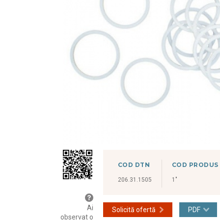
COD DTN
COD PRODUS
206.31.1505
1"
Ai
Solicită ofertă
PDF
observat o