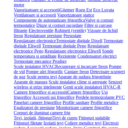
motor
Vaporizatoare si accesorii
Güntner
Roen Est
Eco Luvata
Ventilatoare si accesorii
Vaporizatoare statice
Componente de automatizare frigorifica
Valve si corpuri
termostatice
Diuze si corpuri racordare
Filtre si carcase
filtrante
Electroventile
Robineti (ventile)
Vizoare de lichid
freon
Regulatoare presiune
Presostate
Regulatoare electronice
Termostate digitale Dixell
Termostate
digitale Eliwell
Termostate digitale Pego
Regulatoare
electronice Pego
Regulatoare electronice Eliwell
Sonde
temperatura si umiditate
Rezistente
Condensatori electrici
Termostate mecanice Prodigy
Scule instalator HVAC
Recuperare si incarcare freon
Pompe
de vid
Pompe ulei frigorific
Cantare freon
Detectoare scurgeri
de gaz
Scule pentru tevi
Aparate de sudura frigotehnie
Aparate de masura
Scule instalator clime si agregate
Senzori
wireless si prize inteligente
Genti scule instalatori HVAC-R
Camere frigorifice si accesorii
Camere frigorifice
Usi
frigorifice
Accesorii usi frigorifice
Perdele termoizolante PVC
Paneluri camere frigorifice
Profile sanitare
Profile metalice
Egalizatori de presiune
Monitorizare camere frigorifice
Corpuri de iluminat camere frig
Tevi, izolatii, fitinguri
Tevi de cupru
Fitinguri sudabile
Fitinguri filetate
Izolatii tevi
Coliere metalice tevi
Electrozi