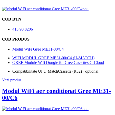
nou
COD DTN
413.90.8206
COD PRODUS
Modul WiFi Gree ME31-00/C4
WIFI MODUL GREE ME31-00/C4 (U-MATCH)
GREE Modułe Wifi Dongle for Gree Cassettes G-Cloud
Compatibilitate UI U-Match
Cassette (R32) - optional
Vezi produs
Modul WiFi aer conditionat Gree ME31-
00/C6
nou