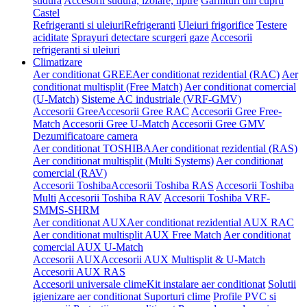
sudura
Accesorii sudura, izolare, lipire
Garnituri din cupru
Castel
Refrigeranti si uleiuri
Refrigeranti
Uleiuri frigorifice
Testere
aciditate
Sprayuri detectare scurgeri gaze
Accesorii
refrigeranti si uleiuri
Climatizare
Aer conditionat GREE
Aer conditionat rezidential (RAC)
Aer
conditionat multisplit (Free Match)
Aer conditionat comercial
(U-Match)
Sisteme AC industriale (VRF-GMV)
Accesorii Gree
Accesorii Gree RAC
Accesorii Gree Free-
Match
Accesorii Gree U-Match
Accesorii Gree GMV
Dezumificatoare camera
Aer conditionat TOSHIBA
Aer conditionat rezidential (RAS)
Aer conditionat multisplit (Multi Systems)
Aer conditionat
comercial (RAV)
Accesorii Toshiba
Accesorii Toshiba RAS
Accesorii Toshiba
Multi
Accesorii Toshiba RAV
Accesorii Toshiba VRF-
SMMS-SHRM
Aer conditionat AUX
Aer conditionat rezidential AUX RAC
Aer conditionat multisplit AUX Free Match
Aer conditionat
comercial AUX U-Match
Accesorii AUX
Accesorii AUX Multisplit & U-Match
Accesorii AUX RAS
Accesorii universale clime
Kit instalare aer conditionat
Solutii
igienizare aer conditionat
Suporturi clime
Profile PVC si