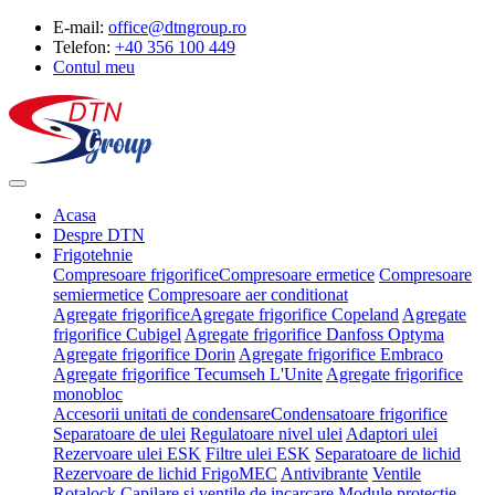
E-mail:
office@dtngroup.ro
Telefon:
+40 356 100 449
Contul meu
Acasa
Despre DTN
Frigotehnie
Compresoare frigorifice
Compresoare ermetice
Compresoare
semiermetice
Compresoare aer conditionat
Agregate frigorifice
Agregate frigorifice Copeland
Agregate
frigorifice Cubigel
Agregate frigorifice Danfoss Optyma
Agregate frigorifice Dorin
Agregate frigorifice Embraco
Agregate frigorifice Tecumseh L'Unite
Agregate frigorifice
monobloc
Accesorii unitati de condensare
Condensatoare frigorifice
Separatoare de ulei
Regulatoare nivel ulei
Adaptori ulei
Rezervoare ulei ESK
Filtre ulei ESK
Separatoare de lichid
Rezervoare de lichid FrigoMEC
Antivibrante
Ventile
Rotalock
Capilare si ventile de incarcare
Module protectie