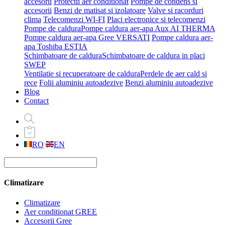
accesorii
Protectii aer conditionat
Pompe de condens si
accesorii
Benzi de matisat si izolatoare
Valve si racorduri
clima
Telecomenzi WI-FI
Placi electronice si telecomenzi
Pompe de caldura
Pompe caldura aer-apa Aux AI THERMA
Pompe caldura aer-apa Gree VERSATI
Pompe caldura aer-
apa Toshiba ESTIA
Schimbatoare de caldura
Schimbatoare de caldura in placi
SWEP
Ventilatie si recuperatoare de caldura
Perdele de aer cald si
rece
Folii aluminiu autoadezive
Benzi aluminiu autoadezive
Blog
Contact
RO
EN
Climatizare
Climatizare
Aer conditionat GREE
Accesorii Gree