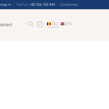
roup.ro
Telefon:
+40 356 100 449
Contul meu
RO
EN
ontact