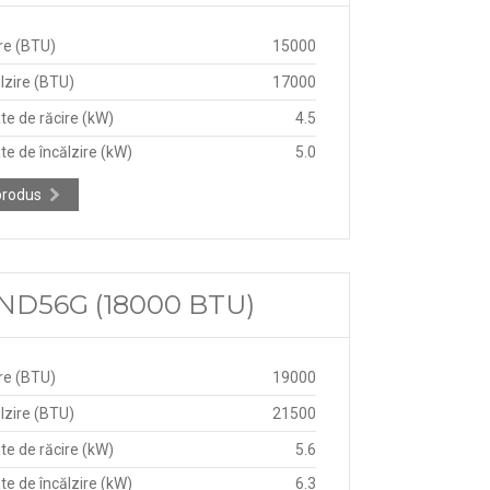
re (BTU)
15000
lzire (BTU)
17000
te de răcire (kW)
4.5
te de încălzire (kW)
5.0
produs
-ND56G (18000 BTU)
re (BTU)
19000
lzire (BTU)
21500
te de răcire (kW)
5.6
te de încălzire (kW)
6.3