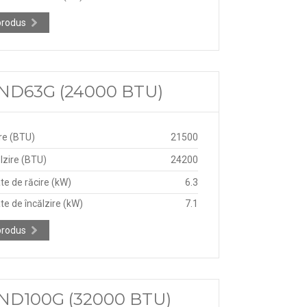
produs
V-ND63G (24000 BTU)
re (BTU)
21500
lzire (BTU)
24200
te de răcire (kW)
6.3
te de încălzire (kW)
7.1
produs
V-ND100G (32000 BTU)