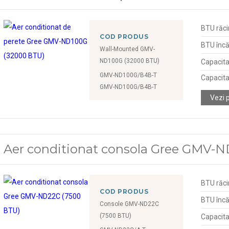
BTU răci
COD PRODUS
BTU încă
Wall-Mounted GMV-
ND100G (32000 BTU)
Capacita
GMV-ND100G/B4B-T
Capacita
GMV-ND100G/B4B-T
Vezi 
Aer conditionat consola Gree GMV-
BTU răci
COD PRODUS
BTU încă
Console GMV-ND22C
(7500 BTU)
Capacita