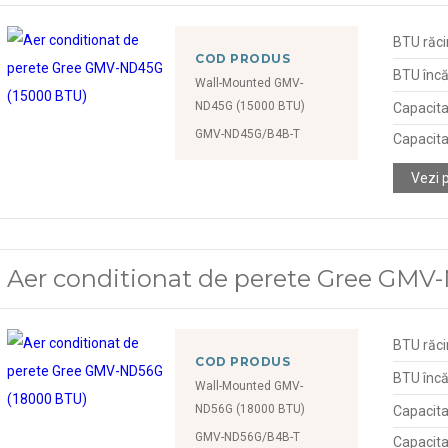
BTU răci
COD PRODUS
BTU încă
Wall-Mounted GMV-
ND45G (15000 BTU)
Capacita
GMV-ND45G/B4B-T
Capacita
Vezi 
Aer conditionat de perete Gree GMV
BTU răci
COD PRODUS
BTU încă
Wall-Mounted GMV-
ND56G (18000 BTU)
Capacita
GMV-ND56G/B4B-T
Capacita