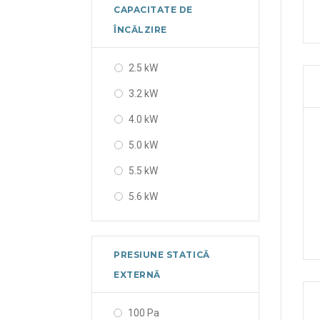
7.1 kW
CAPACITATE DE
9.0 kW
ÎNCĂLZIRE
9.5 kW
2.5 kW
11.2 kW
3.2 kW
14.0 kW
4.0 kW
16.0 kW
5.0 kW
22.4 kW
5.5 kW
28.0 kW
5.6 kW
6.3 kW
7.1 kW
PRESIUNE STATICĂ
8.0 kW
EXTERNĂ
10.0 kW
100 Pa