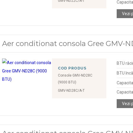
GMV-ND22C/A-T
Capacita
Vezi 
Aer conditionat consola Gree GMV-
BTU răci
COD PRODUS
BTU încă
Console GMV-ND28C
(9000 BTU)
Capacita
GMV-ND28C/A-T
Capacita
Vezi 