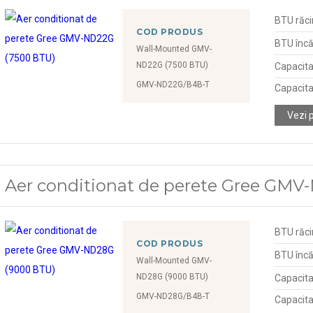
BTU răci
COD PRODUS
BTU încă
Wall-Mounted GMV-
ND22G (7500 BTU)
Capacita
GMV-ND22G/B4B-T
Capacita
Vezi 
Aer conditionat de perete Gree GM
BTU răci
COD PRODUS
BTU încă
Wall-Mounted GMV-
ND28G (9000 BTU)
Capacita
GMV-ND28G/B4B-T
Capacita