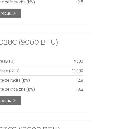
te de încălzire (kW)
2.5
produs
ND28C (9000 BTU)
re (BTU)
9500
lzire (BTU)
11000
te de răcire (kW)
2.8
te de încălzire (kW)
3.2
produs