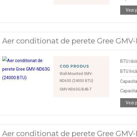
Vezi 
Aer conditionat de perete Gree GM
BTU răci
COD PRODUS
BTU încă
Wall-Mounted GMV-
ND63G (24000 BTU)
Capacita
GMV-ND63G/B4B-T
Capacita
Vezi 
Aer conditionat de perete Gree GM