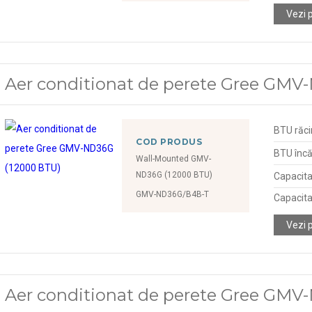
Vezi 
Aer conditionat de perete Gree GMV
BTU răci
COD PRODUS
BTU încă
Wall-Mounted GMV-
ND36G (12000 BTU)
Capacita
GMV-ND36G/B4B-T
Capacita
Vezi 
Aer conditionat de perete Gree GM