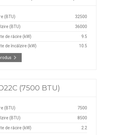
re (BTU)
32500
lzire (BTU)
36000
te de răcire (kW)
9.5
te de încălzire (kW)
10.5
produs
ND22C (7500 BTU)
re (BTU)
7500
lzire (BTU)
8500
te de răcire (kW)
2.2