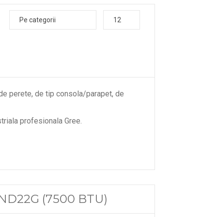
Pe categorii
12
 de perete, de tip consola/parapet, de
riala profesionala Gree.
V-ND22G (7500 BTU)