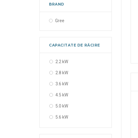
BRAND
Gree
CAPACITATE DE RĂCIRE
2.2 kW
2.8 kW
3.6 kW
4.5 kW
5.0 kW
5.6 kW
6.3 kW