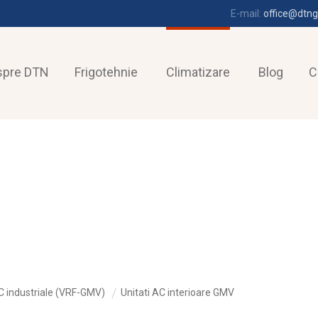
E-mail:
office@dtng
spre DTN
Frigotehnie
Climatizare
Blog
C
 industriale (VRF-GMV)
Unitati AC interioare GMV