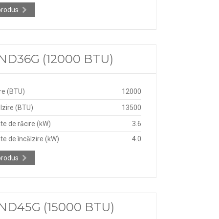
produs
-ND36G (12000 BTU)
re (BTU)
12000
lzire (BTU)
13500
te de răcire (kW)
3.6
te de încălzire (kW)
4.0
produs
V-ND45G (15000 BTU)