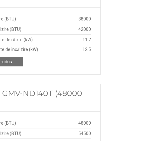
re (BTU)
38000
lzire (BTU)
42000
te de răcire (kW)
11.2
te de încălzire (kW)
12.5
produs
ree GMV-ND140T (48000
re (BTU)
48000
lzire (BTU)
54500