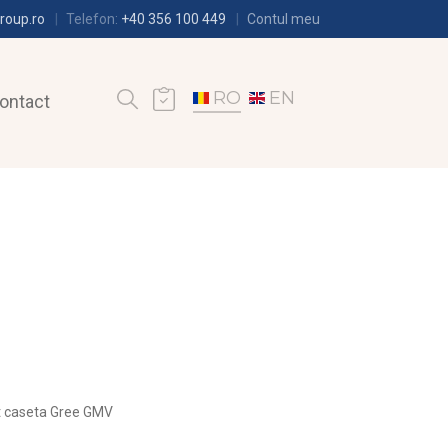
roup.ro
Telefon:
+40 356 100 449
Contul meu
RO
EN
ontact
t caseta Gree GMV