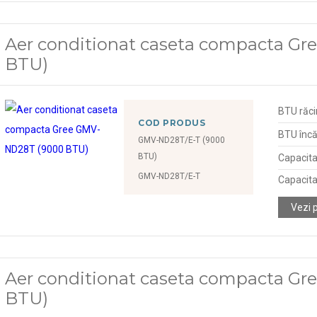
Aer conditionat caseta compacta G
BTU)
BTU răci
COD PRODUS
BTU încă
GMV-ND28T/E-T (9000
BTU)
Capacita
GMV-ND28T/E-T
Capacita
Vezi 
Aer conditionat caseta compacta G
BTU)