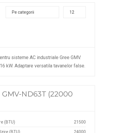
Pe categorii
12
 pentru sisteme AC industriale Gree GMV.
ee GMV-ND63T (22000
re (BTU)
21500
lzire (BTU)
24000