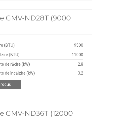
ree GMV-ND28T (9000
re (BTU)
9500
lzire (BTU)
11000
te de răcire (kW)
2.8
te de încălzire (kW)
3.2
produs
ree GMV-ND36T (12000