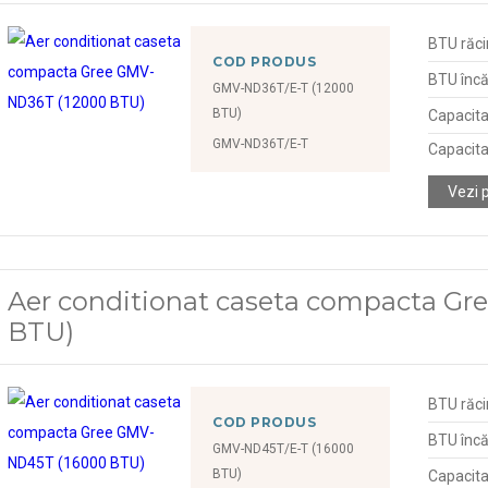
BTU răci
COD PRODUS
BTU încă
GMV-ND36T/E-T (12000
BTU)
Capacita
GMV-ND36T/E-T
Capacita
Vezi 
Aer conditionat caseta compacta G
BTU)
BTU răci
COD PRODUS
BTU încă
GMV-ND45T/E-T (16000
BTU)
Capacita