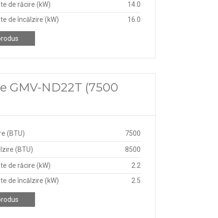
te de răcire (kW)
14.0
te de încălzire (kW)
16.0
produs
ree GMV-ND22T (7500
re (BTU)
7500
lzire (BTU)
8500
te de răcire (kW)
2.2
te de încălzire (kW)
2.5
produs