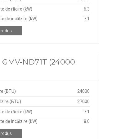
te de răcire (kW)
6.3
te de încălzire (kW)
7.1
produs
ee GMV-ND71T (24000
re (BTU)
24000
lzire (BTU)
27000
te de răcire (kW)
7.1
te de încălzire (kW)
8.0
produs