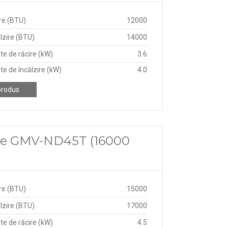
re (BTU)
12000
lzire (BTU)
14000
te de răcire (kW)
3.6
te de încălzire (kW)
4.0
produs
ree GMV-ND45T (16000
re (BTU)
15000
lzire (BTU)
17000
te de răcire (kW)
4.5