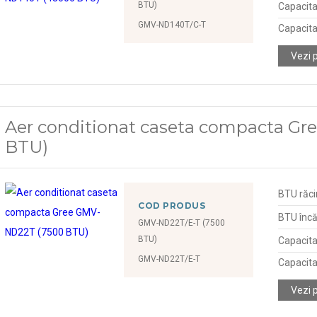
BTU)
Capacita
GMV-ND140T/C-T
Capacita
Vezi 
Aer conditionat caseta compacta G
BTU)
BTU răci
COD PRODUS
BTU încă
GMV-ND22T/E-T (7500
BTU)
Capacita
GMV-ND22T/E-T
Capacita
Vezi 