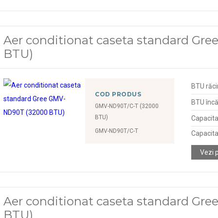
Aer conditionat caseta standard G
BTU)
BTU răci
COD PRODUS
BTU încă
GMV-ND90T/C-T (32000
BTU)
Capacita
GMV-ND90T/C-T
Capacita
Vezi 
Aer conditionat caseta standard Gr
BTU)