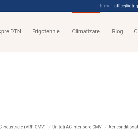
E-mail:
office@dtng
spre DTN
Frigotehnie
Climatizare
Blog
C
 industriale (VRF-GMV)
Unitati AC interioare GMV
Aer conditiona