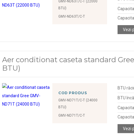
GMV-ND63T/C-T (22000
BTU)
Capacita
GMV-ND63T/C-T
Capacita
Vezi 
Aer conditionat caseta standard Gr
BTU)
BTU răci
COD PRODUS
BTU încă
GMV-ND71T/C-T (24000
BTU)
Capacita
GMV-ND71T/C-T
Capacita
Vezi 