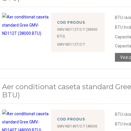
BTU răci
COD PRODUS
BTU încă
GMV-ND112T/C-T (38000
BTU)
Capacita
GMV-ND112T/C-T
Capacita
Vezi 
Aer conditionat caseta standard G
BTU)
BTU răci
COD PRODUS
BTU încă
GMV-ND140T/C-T (48000