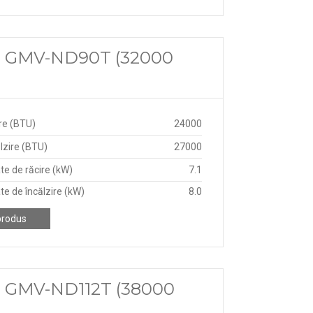
ree GMV-ND90T (32000
re (BTU)
24000
lzire (BTU)
27000
te de răcire (kW)
7.1
te de încălzire (kW)
8.0
produs
ee GMV-ND112T (38000