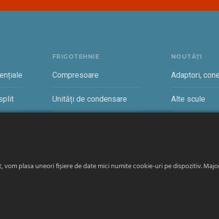
FRIGOTEHNIE
NOUTĂȚI
ențiale
Compresoare
Adaptori, cone
plit
Unități de condensare
Alte scule
rciale
Vaporizatoare și accesorii
Cantare freon
vom plasa uneori fișiere de date mici numite cookie-uri pe dispozitiv. Majori
Română