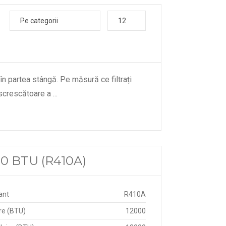
Pe categorii
12
 în partea stângă. Pe măsură ce filtrați
descrescătoare a
...
00 BTU (R410A)
ant
R410A
re (BTU)
12000