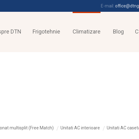
E-mail:
office@dtng
spre DTN
Frigotehnie
Climatizare
Blog
C
onat multisplit (Free Match)
Unitati AC interioare
Unitati AC caset