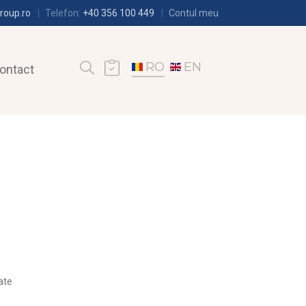
roup.ro
Telefon:
+40 356 100 449
Contul meu
RO
EN
ontact
ate