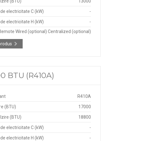
lzire (BTU)
13000
e electricitate C (kW)
-
e electricitate H (kW)
-
Remote Wired (optional) Centralized (optional)
produs
000 BTU (R410A)
ant
R410A
re (BTU)
17000
lzire (BTU)
18800
e electricitate C (kW)
-
e electricitate H (kW)
-