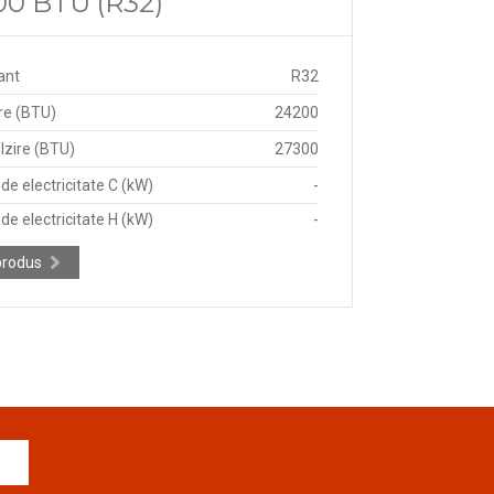
000 BTU (R32)
ant
R32
re (BTU)
24200
lzire (BTU)
27300
e electricitate C (kW)
-
e electricitate H (kW)
-
produs