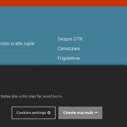
Despre DTN
ctori si alte cuple
Climatizare
Frigotehnie
Contact
tatea site-urilor mari fac acest lucru.
© 2019-2026 DTN. Toate drepturile rezervate.
Cookies settings
Citeste mai mult