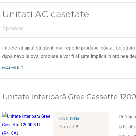
Unitati AC casetate
5 produse
Filtrele vă ajută să găsiți mai repede produsul căutat. Le găsiți
după nevoile dvs, produsele vor fi afișate implicit în ordinea 
MAI MULT
Unitate interioară Gree Cassette 120
Refriger
COD DTN
402.90.3101
BTU răci