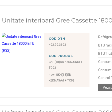
Unitate interioară Gree Cassette 180
Refriger
COD DTN
402.90.3103
BTU răci
BTU încă
COD PRODUS
Consum d
GKH(18)BB-K6DNA3A/I +
TC03
Consum d
new: GKH(18)EB-
Control
K6DNA5A/I + TC03
Vezi 