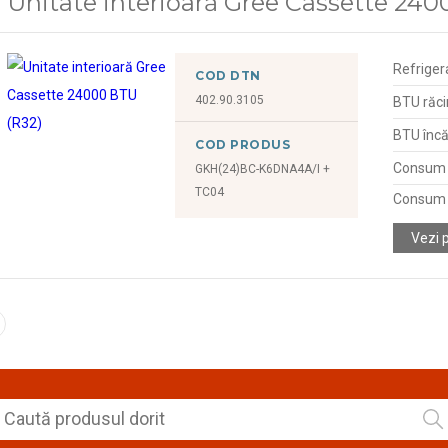
Unitate interioară Gree Cassette 24
Refriger
COD DTN
402.90.3105
BTU răci
BTU încă
COD PRODUS
Consum d
GKH(24)BC-K6DNA4A/I +
TC04
Consum d
Vezi 