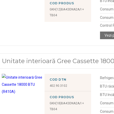
BTU încă
COD PRODUS
Consum d
GKH(12)BA-K3DNA2A/I +
TB04
Consum d
Control
Vezi 
Unitate interioară Gree Cassette 18
Refriger
COD DTN
402.90.3102
BTU răci
BTU încă
COD PRODUS
Consum d
GKH(18)BA-K3DNA2A/I +
TB04
Consum d