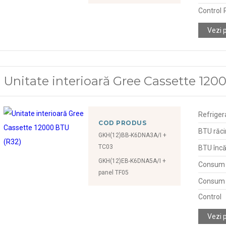
Control
Vezi 
Unitate interioară Gree Cassette 120
Refriger
COD PRODUS
BTU răci
GKH(12)BB-K6DNA3A/I +
TC03
BTU încă
GKH(12)EB-K6DNA5A/I +
Consum d
panel TF05
Consum d
Control
Vezi 