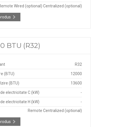
Remote Wired (optional) Centralized (optional)
produs
00 BTU (R32)
ant
R32
re (BTU)
12000
lzire (BTU)
13600
e electricitate C (kW)
-
e electricitate H (kW)
-
Remote Centralized (optional)
produs