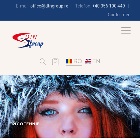
E-mail:
office@dtngroup.ro
Telefon:
+40 356 100 449
Contul meu
RO
EN
FRIGOTEHNIE