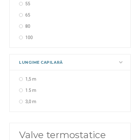
55
65
80
100
LUNGIME CAPILARĂ
1,5 m
1.5 m
3,0 m
Valve termostatice