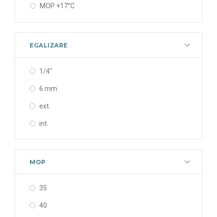
MOP +17°C
MOP -20C
MOP 0°C
EGALIZARE
1/4"
6 mm
ext.
int.
MOP
35
40