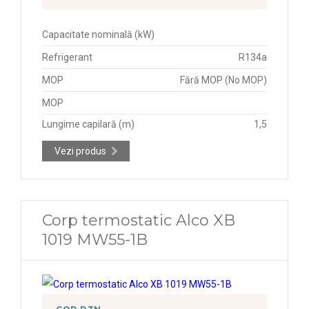
Capacitate nominală (kW)
Refrigerant
R134a
MOP
Fără MOP (No MOP)
MOP
Lungime capilară (m)
1,5
Vezi produs
Corp termostatic Alco XB
1019 MW55-1B