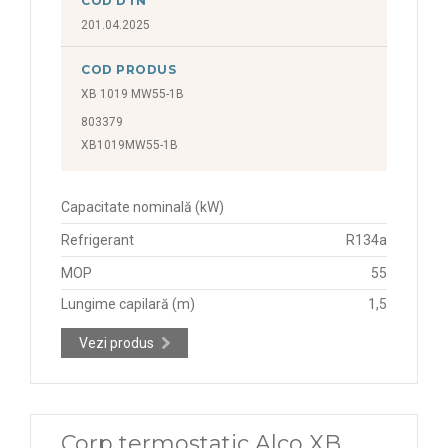
COD DTN
201.04.2025
COD PRODUS
XB 1019 MW55-1B
803379
XB1019MW55-1B
Capacitate nominală (kW)
Refrigerant
R134a
MOP
55
Lungime capilară (m)
1,5
Vezi produs
Corp termostatic Alco XB