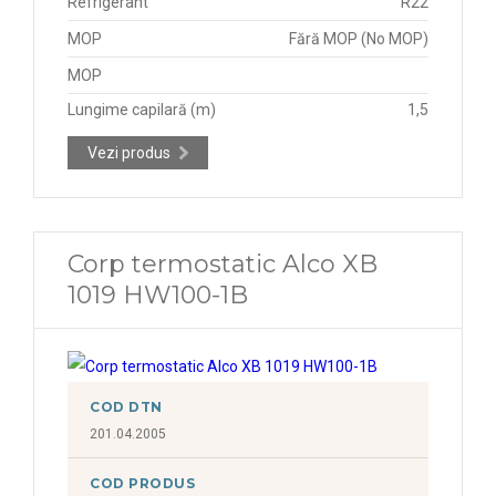
Refrigerant
R22
MOP
Fără MOP (No MOP)
MOP
Lungime capilară (m)
1,5
Vezi produs
Corp termostatic Alco XB
1019 HW100-1B
COD DTN
201.04.2005
COD PRODUS