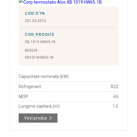
COD DTN
201.04.2010
COD PRODUS
XB 1019 HW65-1B
803039
XB1019HW65-1B
Capacitate nominală (kW)
Refrigerant
R22
MOP
65
Lungime capilară (m)
1,5
Vezi produs