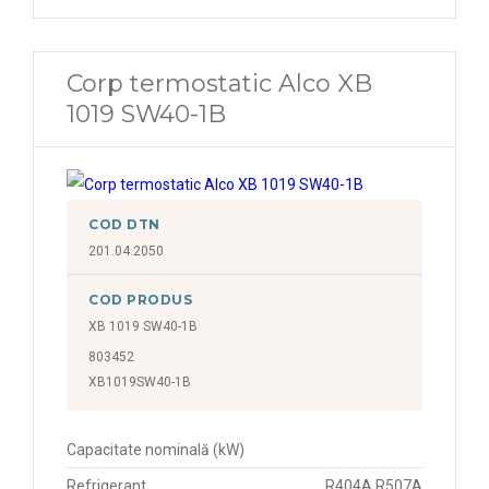
Corp termostatic Alco XB
1019 SW40-1B
COD DTN
201.04.2050
COD PRODUS
XB 1019 SW40-1B
803452
XB1019SW40-1B
Capacitate nominală (kW)
Refrigerant
R404A R507A