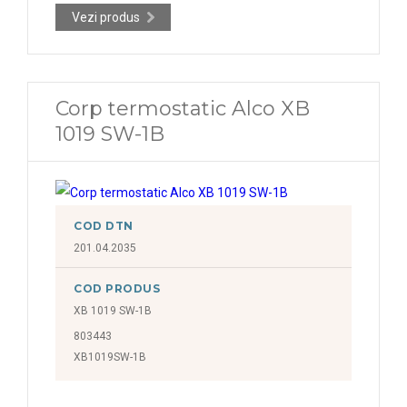
Vezi produs
Corp termostatic Alco XB
1019 SW-1B
COD DTN
201.04.2035
COD PRODUS
XB 1019 SW-1B
803443
XB1019SW-1B