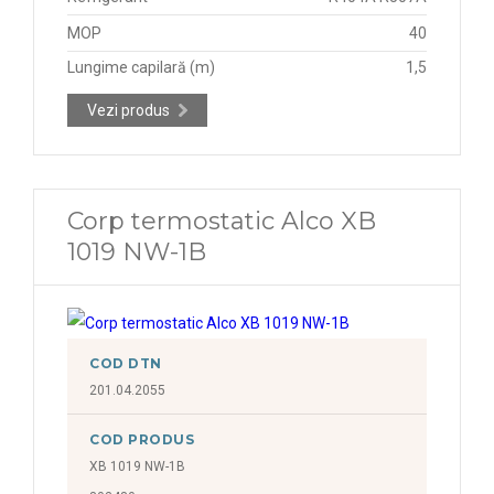
MOP
40
Lungime capilară (m)
1,5
Vezi produs
Corp termostatic Alco XB
1019 NW-1B
COD DTN
201.04.2055
COD PRODUS
XB 1019 NW-1B