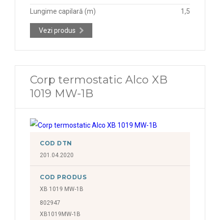
Lungime capilară (m)
1,5
Vezi produs
Corp termostatic Alco XB
1019 MW-1B
COD DTN
201.04.2020
COD PRODUS
XB 1019 MW-1B
802947
XB1019MW-1B