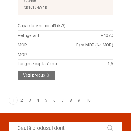
803480
XB1019NW-1B
Capacitate nominală (kW)
Refrigerant
R407C
MOP
Fără MOP (No MOP)
MOP
Lungime capilară (m)
1,5
Vezi produs
1
2
3
4
5
6
7
8
9
10