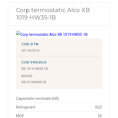
Corp termostatic Alco XB
1019 HW35-1B
COD DTN
201.04.2015
COD PRODUS
XB 1019 HW35-1B
803035
XB1019HW35-1B
Capacitate nominală (kW)
Refrigerant
R22
MOP
35