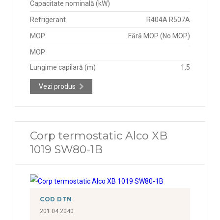
Capacitate nominală (kW)
Refrigerant
R404A R507A
MOP
Fără MOP (No MOP)
MOP
Lungime capilară (m)
1,5
Vezi produs
Corp termostatic Alco XB
1019 SW80-1B
COD DTN
201.04.2040