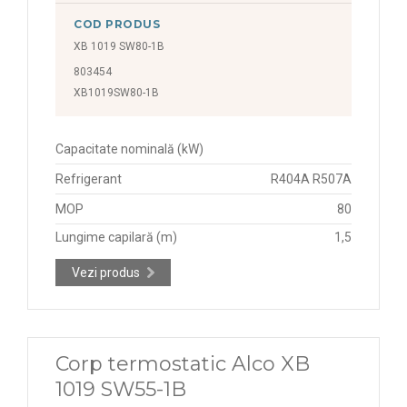
COD PRODUS
XB 1019 SW80-1B
803454
XB1019SW80-1B
Capacitate nominală (kW)
Refrigerant
R404A R507A
MOP
80
Lungime capilară (m)
1,5
Vezi produs
Corp termostatic Alco XB
1019 SW55-1B