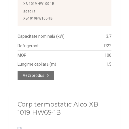
XB 1019 HW100-1B
803043
XB1019HW100-1B
Capacitate nominală (kW)
3.7
Refrigerant
R22
MOP
100
Lungime capilară (m)
1,5
Vezi produs
Corp termostatic Alco XB
1019 HW65-1B