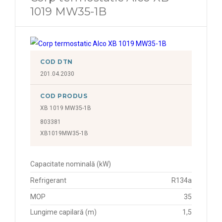
1019 MW35-1B
COD DTN
201.04.2030
COD PRODUS
XB 1019 MW35-1B
803381
XB1019MW35-1B
Capacitate nominală (kW)
Refrigerant
R134a
MOP
35
Lungime capilară (m)
1,5