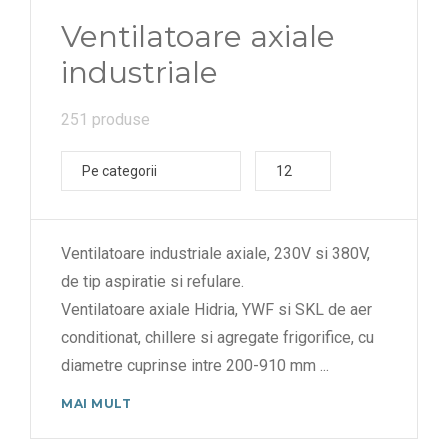
920 rpm
Ventilatoare axiale
925 rpm
industriale
930 rpm
251 produse
940 rpm
950 rpm
Pe categorii
12
960 rpm
980 rpm
Ventilatoare industriale axiale, 230V si 380V,
1000 rpm
de tip aspiratie si refulare.
1020 rpm
Ventilatoare axiale Hidria, YWF si SKL de aer
conditionat, chillere si agregate frigorifice, cu
1025 rpm
diametre cuprinse intre 200-910 mm
...
1070 rpm
MAI MULT
1080 rpm
1090 rpm