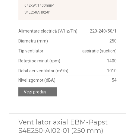
042kW; 1400min-1
S4E250AH02-01
Alimentare electrică (V/Hz/Ph)
220-240/50/1
Diametru (mm)
250
Tip ventilator
aspirație (suction)
Rotații pe minut (rpm)
1400
Debit aer ventilator (m³/h)
1010
Nivel zgomot (dBA)
54
Vezi produs
Ventilator axial EBM-Papst
S4E250-AI02-01 (250 mm)