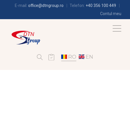
E-mail:
office@dtngroup.ro
Telefon:
+40 356 100 449
Contul meu
RO
EN
FRIGOTEHNIE