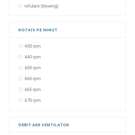
refulare (blowing)
350 mm
400 mm
ROTAȚII PE MINUT
420 mm
450 mm
430 rpm
500 mm
440 rpm
550 mm
600 rpm
560 mm
660 rpm
600 mm
665 rpm
630 mm
670 rpm
650 mm
700 rpm
710 mm
710 rpm
DEBIT AER VENTILATOR
800 mm
720 rpm