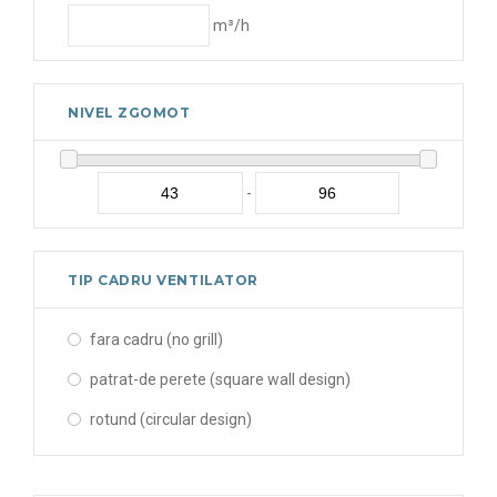
910 mm
m³/h
750 rpm
770 rpm
790 rpm
NIVEL ZGOMOT
840 rpm
860 rpm
-
865 rpm
870 rpm
TIP CADRU VENTILATOR
880 rpm
fara cadru (no grill)
885 rpm
patrat-de perete (square wall design)
890 rpm
rotund (circular design)
900 rpm
910 rpm