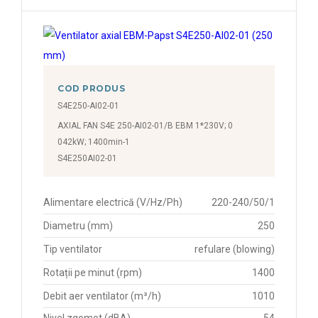
COD PRODUS
S4E250-AI02-01
AXIAL FAN S4E 250-AI02-01/B EBM 1*230V; 0
042kW; 1400min-1
S4E250AI02-01
Alimentare electrică (V/Hz/Ph)
220-240/50/1
Diametru (mm)
250
Tip ventilator
refulare (blowing)
Rotații pe minut (rpm)
1400
Debit aer ventilator (m³/h)
1010
Nivel zgomot (dBA)
54