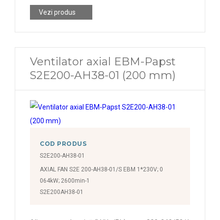
2600 rpm
Vezi produs
2650 rpm
2685 rpm
2700 rpm
Ventilator axial EBM-Papst
S2E200-AH38-01 (200 mm)
2800 rpm
2950 rpm
3000 rpm
10000 rpm
COD PRODUS
S2E200-AH38-01
AXIAL FAN S2E 200-AH38-01/S EBM 1*230V; 0
064kW; 2600min-1
S2E200AH38-01