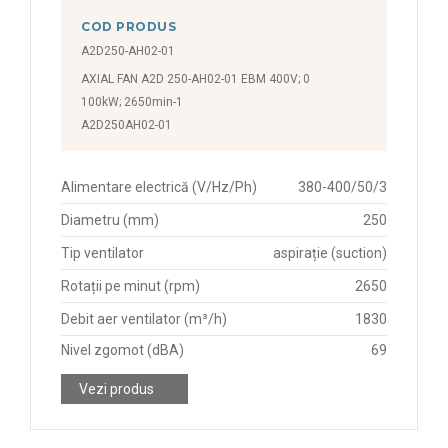
COD PRODUS
A2D250-AH02-01
AXIAL FAN A2D 250-AH02-01 EBM 400V; 0
100kW; 2650min-1
A2D250AH02-01
Alimentare electrică (V/Hz/Ph)
380-400/50/3
Diametru (mm)
250
Tip ventilator
aspirație (suction)
Rotații pe minut (rpm)
2650
Debit aer ventilator (m³/h)
1830
Nivel zgomot (dBA)
69
Vezi produs