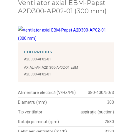
Ventilator axial EBM-Papst
A2D300-AP02-01 (300 mm)
COD PRODUS
A2D300-AP02-01
AXIAL FAN A2D 300-AP02-01 EBM
A2D300-AP02-01
Alimentare electrică (V/Hz/Ph)
380-400/50/3
Diametru (mm)
300
Tip ventilator
aspirație (suction)
Rotații pe minut (rpm)
2580
Debit aer ventilator (m³/h)
3130