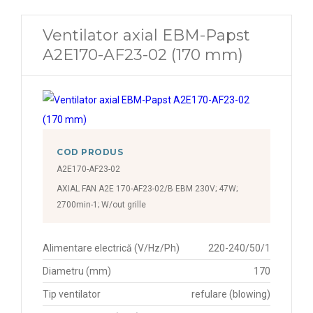
1100 rpm
Ventilator axial EBM-Papst
1110 rpm
A2E170-AF23-02 (170 mm)
1130 rpm
1140 rpm
1190 rpm
1200 rpm
COD PRODUS
A2E170-AF23-02
1207 rpm
AXIAL FAN A2E 170-AF23-02/B EBM 230V; 47W;
1210 rpm
2700min-1; W/out grille
1230 rpm
Alimentare electrică (V/Hz/Ph)
220-240/50/1
1240 rpm
Diametru (mm)
170
1250 rpm
Tip ventilator
refulare (blowing)
1260 rpm