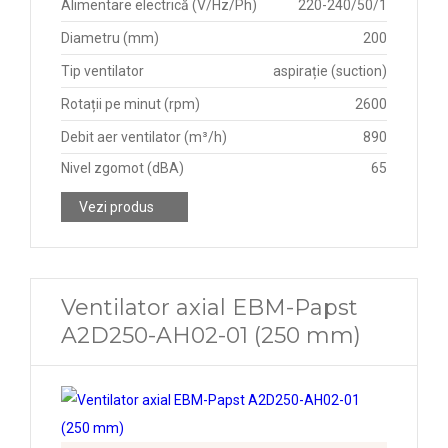
Alimentare electrică (V/Hz/Ph)
220-240/50/1
Diametru (mm)
200
Tip ventilator
aspirație (suction)
Rotații pe minut (rpm)
2600
Debit aer ventilator (m³/h)
890
Nivel zgomot (dBA)
65
Vezi produs
Ventilator axial EBM-Papst
A2D250-AH02-01 (250 mm)