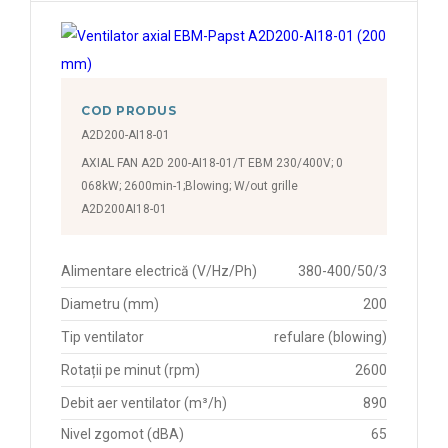
1520 rpm
1530 rpm
1600 rpm
COD PRODUS
2020 rpm
A2D200-AI18-01
AXIAL FAN A2D 200-AI18-01/T EBM 230/400V; 0
2050 rpm
068kW; 2600min-1;Blowing; W/out grille
2160 rpm
A2D200AI18-01
2400 rpm
Alimentare electrică (V/Hz/Ph)
380-400/50/3
2450 rpm
Diametru (mm)
200
2500 rpm
Tip ventilator
refulare (blowing)
2550 rpm
Rotații pe minut (rpm)
2600
2580 rpm
Debit aer ventilator (m³/h)
890
2590 rpm
Nivel zgomot (dBA)
65