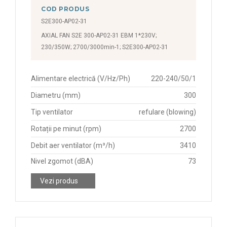
COD PRODUS
S2E300-AP02-31
AXIAL FAN S2E 300-AP02-31 EBM 1*230V;
230/350W; 2700/3000min-1; S2E300-AP02-31
Alimentare electrică (V/Hz/Ph)
220-240/50/1
Diametru (mm)
300
Tip ventilator
refulare (blowing)
Rotații pe minut (rpm)
2700
Debit aer ventilator (m³/h)
3410
Nivel zgomot (dBA)
73
Vezi produs