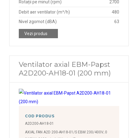
Rotații pe minut (rpm)
2700
1280 rpm
Debit aer ventilator (m³/h)
480
1287 rpm
Nivel zgomot (dBA)
63
1290 rpm
Vezi produs
1300 rpm
1310 rpm
1320 rpm
Ventilator axial EBM-Papst
A2D200-AH18-01 (200 mm)
1330 rpm
1332 rpm
1336 rpm
1340 rpm
1350 rpm
COD PRODUS
A2D200-AH18-01
1360 rpm
AXIAL FAN A2D 200-AH18-01/S EBM 230/400V; 0