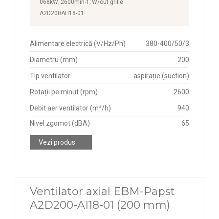
1370 rpm
068kW; 2600min-1; W/out grille
A2D200AH18-01
1380 rpm
1390 rpm
Alimentare electrică (V/Hz/Ph)
380-400/50/3
1400 rpm
Diametru (mm)
200
1415 rpm
Tip ventilator
aspirație (suction)
1420 rpm
Rotații pe minut (rpm)
2600
1430 rpm
Debit aer ventilator (m³/h)
940
Nivel zgomot (dBA)
65
1440 rpm
1450 rpm
Vezi produs
1474 rpm
1475 rpm
Ventilator axial EBM-Papst
1490 rpm
A2D200-AI18-01 (200 mm)
1500 rpm