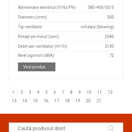
Alimentare electrică (V/Hz/Ph)
380-400/50/3
Diametru (mm)
300
Tip ventilator
refulare (blowing)
Rotații pe minut (rpm)
2580
Debit aer ventilator (m³/h)
3130
Nivel zgomot (dBA)
72
Vezi produs
1
2
3
4
5
6
7
8
9
10
11
12
13
14
15
16
17
18
19
20
21